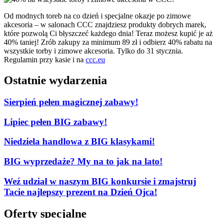
Od modnych toreb na co dzień i specjalne okazje po zimowe
akcesoria – w salonach CCC znajdziesz produkty dobrych marek,
które pozwolą Ci błyszczeć każdego dnia! Teraz możesz kupić je aż
40% taniej! Zrób zakupy za minimum 89 zł i odbierz 40% rabatu na
wszystkie torby i zimowe akcesoria. Tylko do 31 stycznia.
Regulamin przy kasie i na
ccc.eu
Ostatnie wydarzenia
Sierpień pełen magicznej zabawy!
Lipiec pełen BIG zabawy!
Niedziela handlowa z BIG klasykami!
BIG wyprzedaże? My na to jak na lato!
Weź udział w naszym BIG konkursie i zmajstruj
Tacie najlepszy prezent na Dzień Ojca!
Oferty specjalne