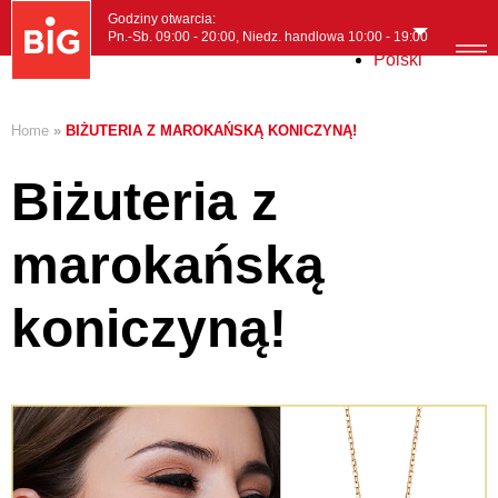
Godziny otwarcia:
Pn.-Sb. 09:00 - 20:00, Niedz. handlowa 10:00 - 19:00
Polski
MENI
Home
»
BIŻUTERIA Z MAROKAŃSKĄ KONICZYNĄ!
Biżuteria z
marokańską
koniczyną!