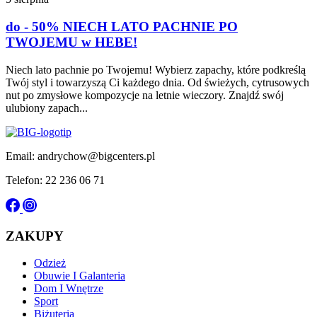
do - 50% NIECH LATO PACHNIE PO
TWOJEMU w HEBE!
Niech lato pachnie po Twojemu! Wybierz zapachy, które podkreślą
Twój styl i towarzyszą Ci każdego dnia. Od świeżych, cytrusowych
nut po zmysłowe kompozycje na letnie wieczory. Znajdź swój
ulubiony zapach...
Email: andrychow@bigcenters.pl
Telefon: 22 236 06 71
ZAKUPY
Odzież
Obuwie I Galanteria
Dom I Wnętrze
Sport
Biżuteria