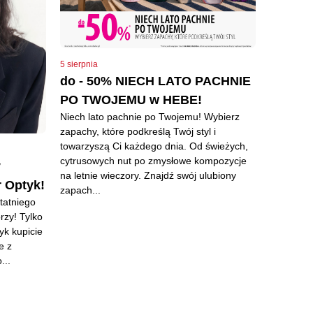
5 sierpnia
do - 50% NIECH LATO PACHNIE
PO TWOJEMU w HEBE!
Niech lato pachnie po Twojemu! Wybierz
zapachy, które podkreślą Twój styl i
towarzyszą Ci każdego dnia. Od świeżych,
cytrusowych nut po zmysłowe kompozycje
y
na letnie wieczory. Znajdź swój ulubiony
r Optyk!
zapach...
tatniego
rzy! Tylko
yk kupicie
e z
...