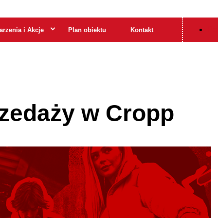
Pol
rzenia i Akcje
Plan obiektu
Kontakt
rzedaży w Cropp