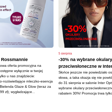
5 sierpnia
w Rossmannie
-30% na wybrane okular
Nowa oferta promocyjna na
przeciwsłoneczne w Inte
ostępne wyłącznie w twojej
Słońce jeszcze nie powiedziało os
Tylko u nas znajdziecie:
słowa, a taka okazja się nie powtó
o-rozświetlające mleczko-esencja
do 31 sierpnia w salonie Inter Opt
Bielenda Glaze & Glow (teraz za
wybrane okulary przeciwsłoneczn
99 zł); wygładzające...
rabatem 30%! Promocja trwa tylko