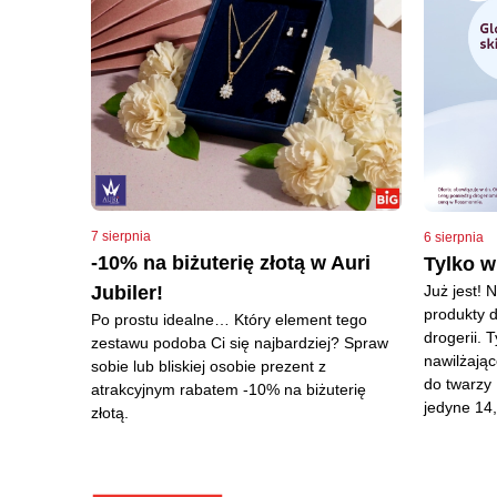
7 sierpnia
6 sierpnia
-10% na biżuterię złotą w Auri
Tylko 
Już jest! 
Jubiler!
produkty d
Po prostu idealne… Który element tego
drogerii. 
zestawu podoba Ci się najbardziej? Spraw
nawilżając
sobie lub bliskiej osobie prezent z
do twarzy 
atrakcyjnym rabatem -10% na biżuterię
jedyne 14,
złotą.