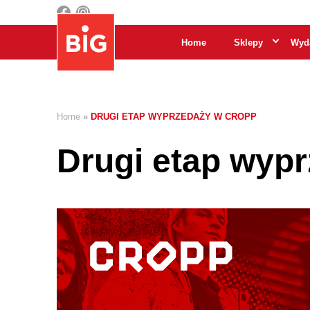
Home
Sklepy
Wyda
Home
»
DRUGI ETAP WYPRZEDAŻY W CROPP
Drugi etap wyp