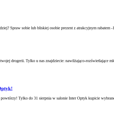
iej? Spraw sobie lub bliskiej osobie prezent z atrakcyjnym rabatem -1
wojej drogerii. Tylko u nas znajdziecie: nawilżająco-rozświetlające 
Optyk!
ie powtórzy! Tylko do 31 sierpnia w salonie Inter Optyk kupicie wybra