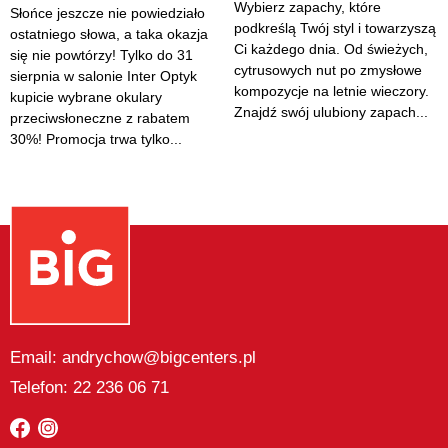
Wybierz zapachy, które
Słońce jeszcze nie powiedziało
podkreślą Twój styl i towarzyszą
ostatniego słowa, a taka okazja
Ci każdego dnia. Od świeżych,
się nie powtórzy! Tylko do 31
cytrusowych nut po zmysłowe
sierpnia w salonie Inter Optyk
kompozycje na letnie wieczory.
kupicie wybrane okulary
Znajdź swój ulubiony zapach...
przeciwsłoneczne z rabatem
30%! Promocja trwa tylko...
Email: andrychow@bigcenters.pl
Telefon: 22 236 06 71