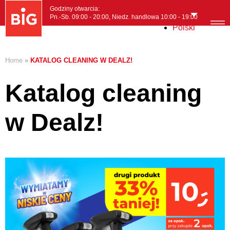
Godziny otwarcia:
Pn.-Sb. 09:00 - 20:00, Niedz. handlowa 10:00 - 19:00
Polski
MENI
Home
»
KATALOG CLEANING W DEALZ!
Katalog cleaning
w Dealz!