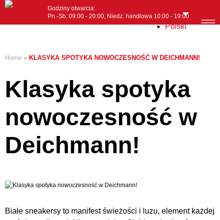
Godziny otwarcia:
Pn.-Sb. 09:00 - 20:00, Niedz. handlowa 10:00 - 19:00
Polski
MENI
Home
»
KLASYKA SPOTYKA NOWOCZESNOŚĆ W DEICHMANN!
Klasyka spotyka
nowoczesność w
Deichmann!
Białe sneakersy to manifest świeżości i luzu, element każdej