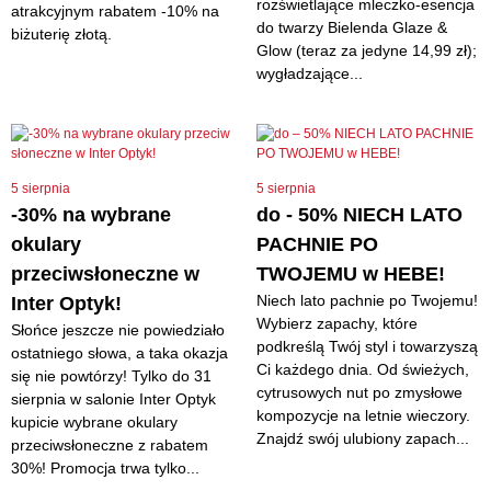
rozświetlające mleczko-esencja
atrakcyjnym rabatem -10% na
do twarzy Bielenda Glaze &
biżuterię złotą.
Glow (teraz za jedyne 14,99 zł);
wygładzające...
5 sierpnia
5 sierpnia
-30% na wybrane
do - 50% NIECH LATO
okulary
PACHNIE PO
przeciwsłoneczne w
TWOJEMU w HEBE!
Niech lato pachnie po Twojemu!
Inter Optyk!
Wybierz zapachy, które
Słońce jeszcze nie powiedziało
podkreślą Twój styl i towarzyszą
ostatniego słowa, a taka okazja
Ci każdego dnia. Od świeżych,
się nie powtórzy! Tylko do 31
cytrusowych nut po zmysłowe
sierpnia w salonie Inter Optyk
kompozycje na letnie wieczory.
kupicie wybrane okulary
Znajdź swój ulubiony zapach...
przeciwsłoneczne z rabatem
30%! Promocja trwa tylko...