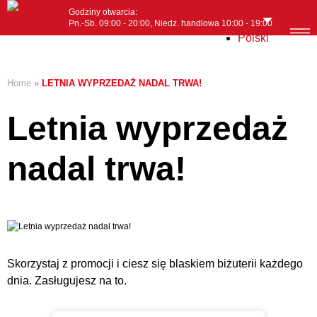
Godziny otwarcia:
Pn.-Sb. 09:00 - 20:00, Niedz. handlowa 10:00 - 19:00
Polski
MENI
Home
»
LETNIA WYPRZEDAŻ NADAL TRWA!
Letnia wyprzedaż
nadal trwa!
Skorzystaj z promocji i ciesz się blaskiem biżuterii każdego
dnia. Zasługujesz na to.