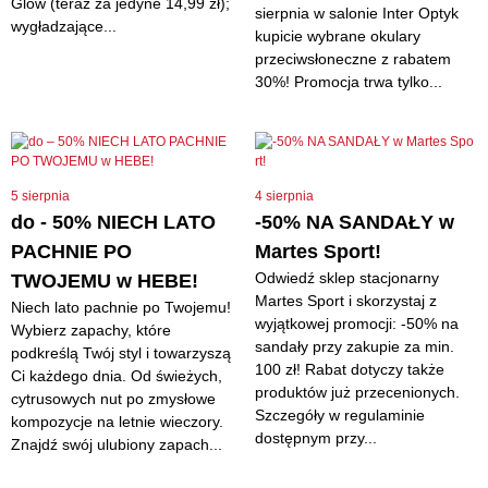
Glow (teraz za jedyne 14,99 zł);
sierpnia w salonie Inter Optyk
wygładzające...
kupicie wybrane okulary
przeciwsłoneczne z rabatem
30%! Promocja trwa tylko...
5 sierpnia
4 sierpnia
do - 50% NIECH LATO
-50% NA SANDAŁY w
PACHNIE PO
Martes Sport!
Odwiedź sklep stacjonarny
TWOJEMU w HEBE!
Martes Sport i skorzystaj z
Niech lato pachnie po Twojemu!
wyjątkowej promocji: -50% na
Wybierz zapachy, które
sandały przy zakupie za min.
podkreślą Twój styl i towarzyszą
100 zł! Rabat dotyczy także
Ci każdego dnia. Od świeżych,
produktów już przecenionych.
cytrusowych nut po zmysłowe
Szczegóły w regulaminie
kompozycje na letnie wieczory.
dostępnym przy...
Znajdź swój ulubiony zapach...