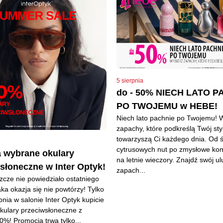
5 sierpnia
do - 50% NIECH LATO P
PO TWOJEMU w HEBE!
Niech lato pachnie po Twojemu! 
zapachy, które podkreślą Twój styl
towarzyszą Ci każdego dnia. Od 
cytrusowych nut po zmysłowe ko
 wybrane okulary
na letnie wieczory. Znajdź swój u
słoneczne w Inter Optyk!
zapach...
zcze nie powiedziało ostatniego
aka okazja się nie powtórzy! Tylko
pnia w salonie Inter Optyk kupicie
kulary przeciwsłoneczne z
%! Promocja trwa tylko...