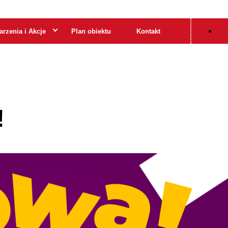
Pol
rzenia i Akcje
Plan obiektu
Kontakt
!