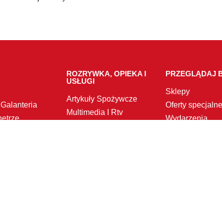
ROZRYWKA, OPIEKA I
PRZEGLĄDAJ B
USŁUGI
Sklepy
Artykuły Spożywcze
 Galanteria
Oferty specjaln
Multimedia I Rtv
ętrze
Wydarzenia
Zdrowie I Uroda
Plan obiektu
Usługi
I Moda
a
e I Restauracje