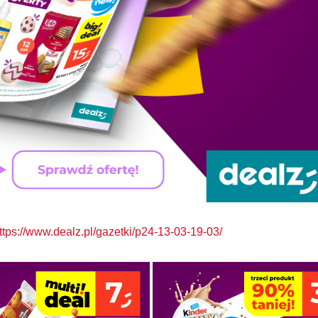
ttps://www.dealz.pl/gazetki/p24-13-03-19-03/