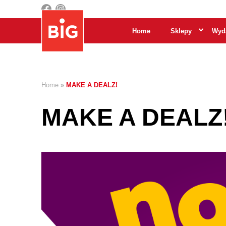
Home
Sklepy
Wyda
Home
»
MAKE A DEALZ!
MAKE A DEALZ