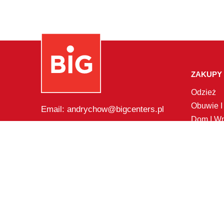
ZAKUPY
Odzież
Obuwie I
Email: andrychow@bigcenters.pl
Dom I Wn
Telefon: 22 236 06 71
Sport
Biżuteria
Zabawki 
Dziecięc
Kawiarni
Copyright. 2021 - 2026. © BIG