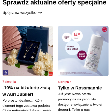
Sprawdź aktualne oferty specjalne
Spójrz na wszystko
7 sierpnia
6 sierpnia
-10% na biżuterię złotą
Tylko w Rossmannie
Już jest! Nowa oferta
w Auri Jubiler!
promocyjna na produkty
Po prostu idealne… Który
dostępne wyłącznie w twojej
element tego zestawu podoba
drogerii. Tylko u nas
Ci się najbardziej? Spraw sobie