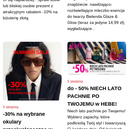
znajdziecie: nawilżająco-
lub bliskiej osobie prezent z
rozświetlające mleczko-esencja
atrakcyjnym rabatem -10% na
do twarzy Bielenda Glaze &
biżuterię złotą.
Glow (teraz za jedyne 14,99 zł);
wygładzające...
5 sierpnia
do - 50% NIECH LATO
PACHNIE PO
TWOJEMU w HEBE!
5 sierpnia
Niech lato pachnie po Twojemu!
-30% na wybrane
Wybierz zapachy, które
okulary
podkreślą Twój styl i towarzyszą
Ci każdego dnia. Od świeżych,