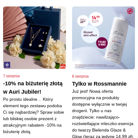
7 sierpnia
6 sierpnia
-10% na biżuterię złotą
Tylko w Rossmannie
Już jest! Nowa oferta
w Auri Jubiler!
promocyjna na produkty
Po prostu idealne… Który
dostępne wyłącznie w twojej
element tego zestawu podoba
drogerii. Tylko u nas
Ci się najbardziej? Spraw sobie
znajdziecie: nawilżająco-
lub bliskiej osobie prezent z
rozświetlające mleczko-esencja
atrakcyjnym rabatem -10% na
do twarzy Bielenda Glaze &
biżuterię złotą.
Glow (teraz za jedyne 14,99 zł);