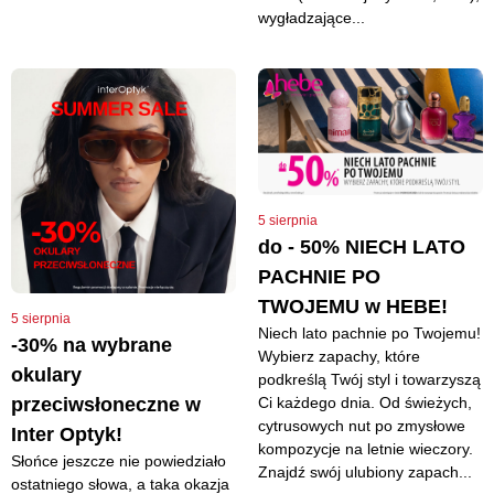
wygładzające...
5 sierpnia
do - 50% NIECH LATO
PACHNIE PO
TWOJEMU w HEBE!
5 sierpnia
Niech lato pachnie po Twojemu!
-30% na wybrane
Wybierz zapachy, które
okulary
podkreślą Twój styl i towarzyszą
Ci każdego dnia. Od świeżych,
przeciwsłoneczne w
cytrusowych nut po zmysłowe
Inter Optyk!
kompozycje na letnie wieczory.
Słońce jeszcze nie powiedziało
Znajdź swój ulubiony zapach...
ostatniego słowa, a taka okazja