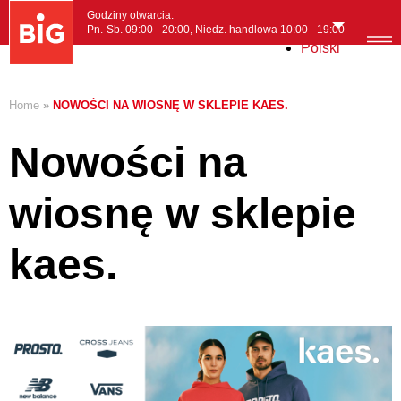
Godziny otwarcia:
Pn.-Sb. 09:00 - 20:00, Niedz. handlowa 10:00 - 19:00
Polski
MENI
Home
»
NOWOŚCI NA WIOSNĘ W SKLEPIE KAES.
Nowości na
wiosnę w sklepie
kaes.