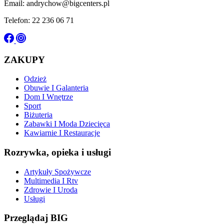
Email: andrychow@bigcenters.pl
Telefon: 22 236 06 71
ZAKUPY
Odzież
Obuwie I Galanteria
Dom I Wnętrze
Sport
Biżuteria
Zabawki I Moda Dziecięca
Kawiarnie I Restauracje
Rozrywka, opieka i usługi
Artykuły Spożywcze
Multimedia I Rtv
Zdrowie I Uroda
Usługi
Przeglądaj BIG