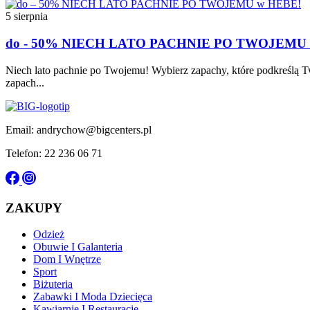
5 sierpnia
do - 50% NIECH LATO PACHNIE PO TWOJEMU
Niech lato pachnie po Twojemu! Wybierz zapachy, które podkreślą T
zapach...
Email: andrychow@bigcenters.pl
Telefon: 22 236 06 71
ZAKUPY
Odzież
Obuwie I Galanteria
Dom I Wnętrze
Sport
Biżuteria
Zabawki I Moda Dziecięca
Kawiarnie I Restauracje