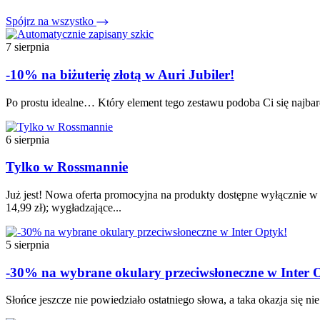
Spójrz na wszystko
7 sierpnia
-10% na biżuterię złotą w Auri Jubiler!
Po prostu idealne… Który element tego zestawu podoba Ci się najbardz
6 sierpnia
Tylko w Rossmannie
Już jest! Nowa oferta promocyjna na produkty dostępne wyłącznie w t
14,99 zł); wygładzające...
5 sierpnia
-30% na wybrane okulary przeciwsłoneczne w Inter 
Słońce jeszcze nie powiedziało ostatniego słowa, a taka okazja się n