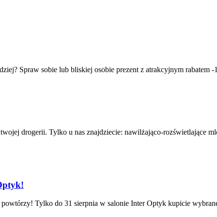
iej? Spraw sobie lub bliskiej osobie prezent z atrakcyjnym rabatem -1
wojej drogerii. Tylko u nas znajdziecie: nawilżająco-rozświetlające 
Optyk!
ie powtórzy! Tylko do 31 sierpnia w salonie Inter Optyk kupicie wybra