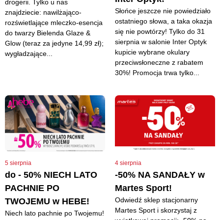
drogerii. Tylko u nas
Słońce jeszcze nie powiedziało
znajdziecie: nawilżająco-
ostatniego słowa, a taka okazja
rozświetlające mleczko-esencja
się nie powtórzy! Tylko do 31
do twarzy Bielenda Glaze &
sierpnia w salonie Inter Optyk
Glow (teraz za jedyne 14,99 zł);
kupicie wybrane okulary
wygładzające...
przeciwsłoneczne z rabatem
30%! Promocja trwa tylko...
5 sierpnia
4 sierpnia
do - 50% NIECH LATO
-50% NA SANDAŁY w
PACHNIE PO
Martes Sport!
Odwiedź sklep stacjonarny
TWOJEMU w HEBE!
Martes Sport i skorzystaj z
Niech lato pachnie po Twojemu!