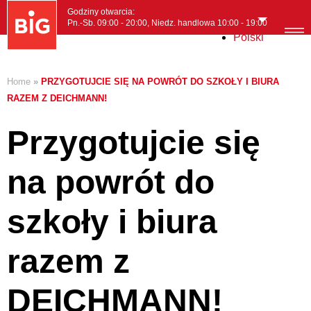
Godziny otwarcia:
Pn.-Sb. 09:00 - 20:00, Niedz. handlowa 10:00 - 19:00
Polski
MENI
Home
»
PRZYGOTUJCIE SIĘ NA POWRÓT DO SZKOŁY I BIURA
RAZEM Z DEICHMANN!
Przygotujcie się
na powrót do
szkoły i biura
razem z
DEICHMANN!