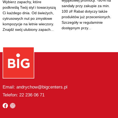
wyjątkowej promocji: -50% na
Wybierz zapachy, które
sandały przy zakupie za min.
podkreślą Twój styl i towarzyszą
100 zł! Rabat dotyczy także
Ci każdego dnia. Od świeżych,
produktów już przecenionych.
cytrusowych nut po zmysłowe
Szczegóły w regulaminie
kompozycje na letnie wieczory.
dostępnym przy...
Znajdź swój ulubiony zapach...
Email: andrychow@bigcenters.pl
Telefon: 22 236 06 71