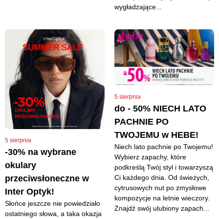
wygładzające...
5 sierpnia
do - 50% NIECH LATO
PACHNIE PO
TWOJEMU w HEBE!
5 sierpnia
Niech lato pachnie po Twojemu!
-30% na wybrane
Wybierz zapachy, które
okulary
podkreślą Twój styl i towarzyszą
Ci każdego dnia. Od świeżych,
przeciwsłoneczne w
cytrusowych nut po zmysłowe
Inter Optyk!
kompozycje na letnie wieczory.
Słońce jeszcze nie powiedziało
Znajdź swój ulubiony zapach...
ostatniego słowa, a taka okazja