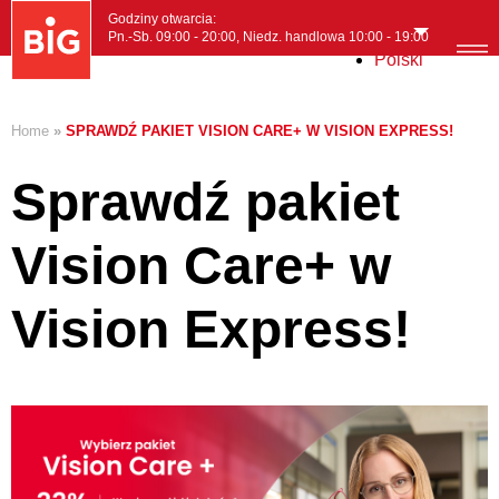
Godziny otwarcia:
Pn.-Sb. 09:00 - 20:00, Niedz. handlowa 10:00 - 19:00
Polski
MENI
Home
»
SPRAWDŹ PAKIET VISION CARE+ W VISION EXPRESS!
Sprawdź pakiet
Vision Care+ w
Vision Express!