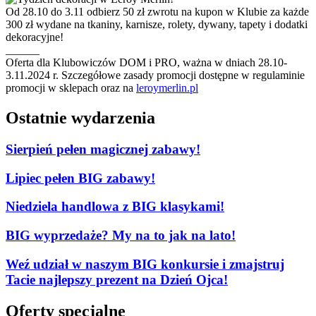
Od 28.10 do 3.11 odbierz 50 zł zwrotu na kupon w Klubie za każde
300 zł wydane na tkaniny, karnisze, rolety, dywany, tapety i dodatki
dekoracyjne!
______
Oferta dla Klubowiczów DOM i PRO, ważna w dniach 28.10-
3.11.2024 r. Szczegółowe zasady promocji dostępne w regulaminie
promocji w sklepach oraz na
leroymerlin.pl
Ostatnie wydarzenia
Sierpień pełen magicznej zabawy!
Lipiec pełen BIG zabawy!
Niedziela handlowa z BIG klasykami!
BIG wyprzedaże? My na to jak na lato!
Weź udział w naszym BIG konkursie i zmajstruj
Tacie najlepszy prezent na Dzień Ojca!
Oferty specjalne