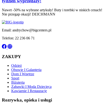
tydzień wyprzedaży!
Nawet -50% na wybrane artykuły! Buty i torebki w niskich cenach!
Nie przegap okazji! DEICHMANN
Email: andrychow@bigcenters.pl
Telefon: 22 236 06 71
ZAKUPY
Odzież
Obuwie I Galanteria
Dom I Wnętrze
Sport
Biżuteria
Zabawki I Moda Dziecięca
Kawiarnie I Restauracje
Rozrywka, opieka i usługi