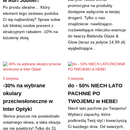
w Auri Jubiler!
promocyjna na produkty
Po prostu idealne… Który
dostępne wyłącznie w twojej
element tego zestawu podoba
drogerii. Tylko u nas
Ci się najbardziej? Spraw sobie
znajdziecie: nawilżająco-
lub bliskiej osobie prezent z
rozświetlające mleczko-esencja
atrakcyjnym rabatem -10% na
do twarzy Bielenda Glaze &
biżuterię złotą.
Glow (teraz za jedyne 14,99 zł);
wygładzające...
5 sierpnia
5 sierpnia
-30% na wybrane
do - 50% NIECH LATO
okulary
PACHNIE PO
przeciwsłoneczne w
TWOJEMU w HEBE!
Niech lato pachnie po Twojemu!
Inter Optyk!
Wybierz zapachy, które
Słońce jeszcze nie powiedziało
podkreślą Twój styl i towarzyszą
ostatniego słowa, a taka okazja
Ci każdego dnia. Od świeżych,
się nie powtórzy! Tylko do 31