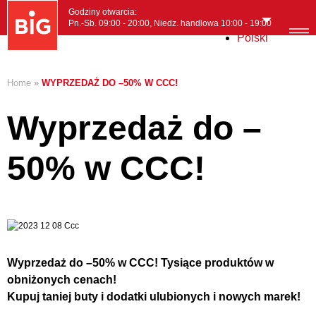
Godziny otwarcia:
Pn.-Sb. 09:00 - 20:00, Niedz. handlowa 10:00 - 19:00
Polski
MENI
Home
»
WYPRZEDAŻ DO –50% W CCC!
Wyprzedaż do –
50% w CCC!
Wyprzedaż do –50% w CCC! Tysiące produktów w
obniżonych cenach!
Kupuj taniej buty i dodatki ulubionych i nowych marek!