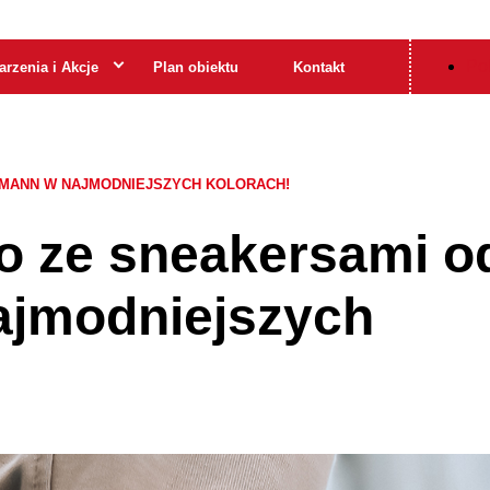
Pol
rzenia i Akcje
Plan obiektu
Kontakt
HMANN W NAJMODNIEJSZYCH KOLORACH!
o ze sneakersami o
ajmodniejszych