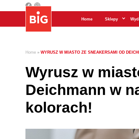
Home
Sklepy
Wyda
Home
»
WYRUSZ W MIASTO ZE SNEAKERSAMI OD DEIC
Wyrusz w miast
Deichmann w n
kolorach!