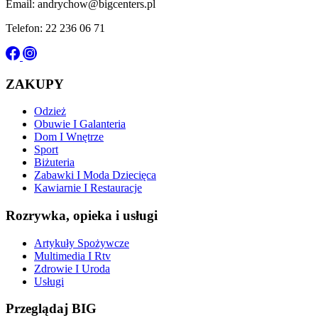
Email: andrychow@bigcenters.pl
Telefon: 22 236 06 71
ZAKUPY
Odzież
Obuwie I Galanteria
Dom I Wnętrze
Sport
Biżuteria
Zabawki I Moda Dziecięca
Kawiarnie I Restauracje
Rozrywka, opieka i usługi
Artykuły Spożywcze
Multimedia I Rtv
Zdrowie I Uroda
Usługi
Przeglądaj BIG