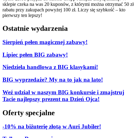
sklepie czeka na was 20 kuponów, z którymi można otrzymać 50 zł
rabatu przy zakupach powyżej 100 zł. Liczy się szybkość – kto
pierwszy ten lepszy!
Ostatnie wydarzenia
Sierpień pełen magicznej zabawy!
Lipiec pełen BIG zabawy!
Niedziela handlowa z BIG klasykami!
BIG wyprzedaże? My na to jak na lato!
Weź udział w naszym BIG konkursie i zmajstruj
Tacie najlepszy prezent na Dzień Ojca!
Oferty specjalne
-10% na biżuterię złotą w Auri Jubiler!