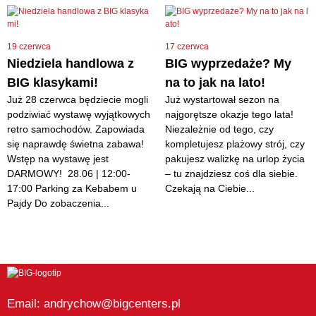
19 czerwca
17 czerwca
Niedziela handlowa z
BIG wyprzedaże? My
BIG klasykami!
na to jak na lato!
Już 28 czerwca będziecie mogli
Już wystartował sezon na
podziwiać wystawę wyjątkowych
najgorętsze okazje tego lata!
retro samochodów. Zapowiada
Niezależnie od tego, czy
się naprawdę świetna zabawa!
kompletujesz plażowy strój, czy
Wstęp na wystawę jest
pakujesz walizkę na urlop życia
DARMOWY! 28.06 | 12:00-
– tu znajdziesz coś dla siebie.
17:00 Parking za Kebabem u
Czekają na Ciebie...
Pajdy Do zobaczenia...
Email: andrychow@bigcenters.pl