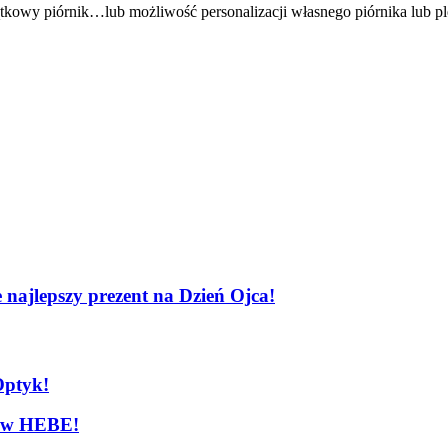
tkowy piórnik…lub możliwość personalizacji własnego piórnika lub ple
 najlepszy prezent na Dzień Ojca!
Optyk!
 w HEBE!