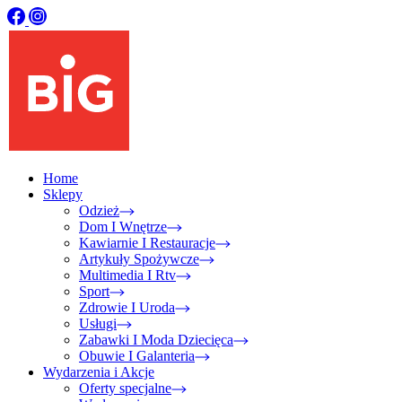
Home
Sklepy
Odzież
Dom I Wnętrze
Kawiarnie I Restauracje
Artykuły Spożywcze
Multimedia I Rtv
Sport
Zdrowie I Uroda
Usługi
Zabawki I Moda Dziecięca
Obuwie I Galanteria
Wydarzenia i Akcje
Oferty specjalne