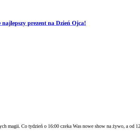
 najlepszy prezent na Dzień Ojca!
h magii. Co tydzień o 16:00 czeka Was nowe show na żywo, a od 12: