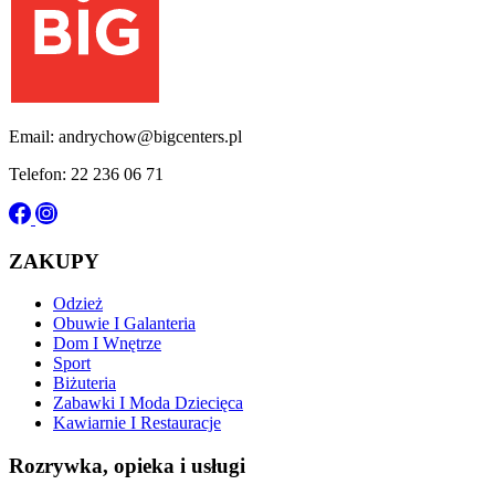
Email: andrychow@bigcenters.pl
Telefon: 22 236 06 71
ZAKUPY
Odzież
Obuwie I Galanteria
Dom I Wnętrze
Sport
Biżuteria
Zabawki I Moda Dziecięca
Kawiarnie I Restauracje
Rozrywka, opieka i usługi