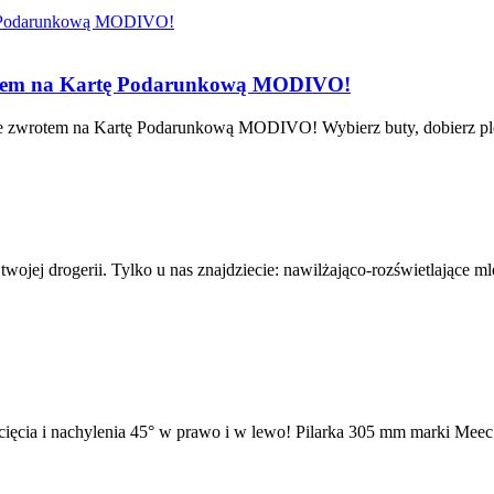
rotem na Kartę Podarunkową MODIVO!
 zwrotem na Kartę Podarunkową MODIVO! Wybierz buty, dobierz plecak 
wojej drogerii. Tylko u nas znajdziecie: nawilżająco-rozświetlające 
cia i nachylenia 45° w prawo i w lewo! Pilarka 305 mm marki Meec To