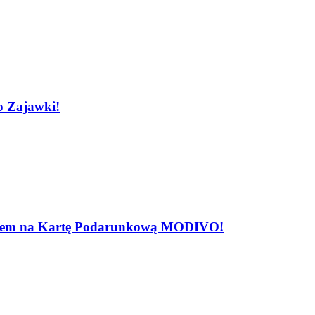
o Zajawki!
rotem na Kartę Podarunkową MODIVO!