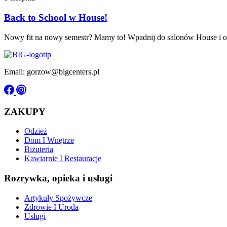
Back to School w House!
Nowy fit na nowy semestr? Mamy to! Wpadnij do salonów House i odk
Email: gorzow@bigcenters.pl
ZAKUPY
Odzież
Dom I Wnętrze
Biżuteria
Kawiarnie I Restauracje
Rozrywka, opieka i usługi
Artykuły Spożywcze
Zdrowie I Uroda
Usługi