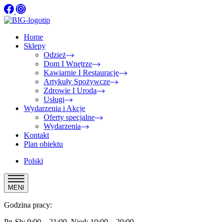
Home
Sklepy
Odzież
Dom I Wnętrze
Kawiarnie I Restauracje
Artykuły Spożywcze
Zdrowie I Uroda
Usługi
Wydarzenia i Akcje
Oferty specjalne
Wydarzenia
Kontakt
Plan obiektu
Polski
MENI
Godzina pracy:
Pn-Sb: 9:00 – 21:00, Nied: 10:00 – 20:00