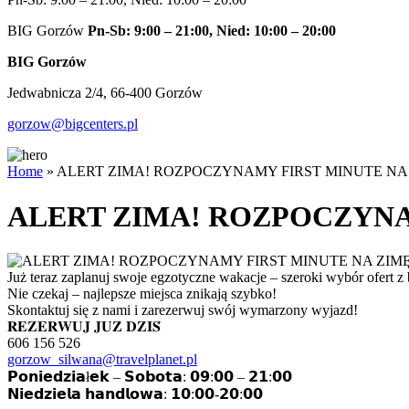
BIG Gorzów
Pn-Sb: 9:00 – 21:00, Nied: 10:00 – 20:00
BIG Gorzów
Jedwabnicza 2/4, 66-400 Gorzów
gorzow@bigcenters.pl
Home
»
ALERT ZIMA! ROZPOCZYNAMY FIRST MINUTE NA Z
ALERT ZIMA! ROZPOCZYNAM
Już teraz zaplanuj swoje egzotyczne wakacje – szeroki wybór ofert z 
Nie czekaj – najlepsze miejsca znikają szybko!
Skontaktuj się z nami i zarezerwuj swój wymarzony wyjazd!
𝐑𝐄𝐙𝐄𝐑𝐖𝐔𝐉 𝐉𝐔𝐙̇ 𝐃𝐙𝐈𝐒́
606 156 526
gorzow_silwana@travelplanet.pl
𝗣𝗼𝗻𝗶𝗲𝗱𝘇𝗶𝗮ł𝗲𝗸 – 𝗦𝗼𝗯𝗼𝘁𝗮: 𝟬𝟵:𝟬𝟬 – 𝟮𝟭:𝟬𝟬
𝗡𝗶𝗲𝗱𝘇𝗶𝗲𝗹𝗮 𝗵𝗮𝗻𝗱𝗹𝗼𝘄𝗮: 𝟭𝟬:𝟬𝟬-𝟮𝟬:𝟬𝟬