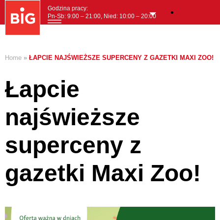
Godzina pracy:
Polski
Pn-Sb: 9:00 – 21:00, Nied: 10:00 – 20:00
MENI
Home
»
ŁAPCIE NAJŚWIEŻSZE SUPERCENY Z GAZETKI MAXI ZOO!
Łapcie
najświeższe
superceny z
gazetki Maxi Zoo!