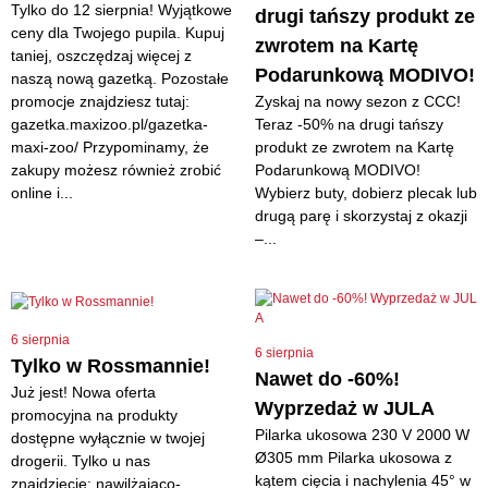
Tylko do 12 sierpnia! Wyjątkowe
drugi tańszy produkt ze
ceny dla Twojego pupila. Kupuj
zwrotem na Kartę
taniej, oszczędzaj więcej z
Podarunkową MODIVO!
naszą nową gazetką. Pozostałe
promocje znajdziesz tutaj:
Zyskaj na nowy sezon z CCC!
gazetka.maxizoo.pl/gazetka-
Teraz -50% na drugi tańszy
maxi-zoo/ Przypominamy, że
produkt ze zwrotem na Kartę
zakupy możesz również zrobić
Podarunkową MODIVO!
online i...
Wybierz buty, dobierz plecak lub
drugą parę i skorzystaj z okazji
–...
6 sierpnia
6 sierpnia
Tylko w Rossmannie!
Nawet do -60%!
Już jest! Nowa oferta
Wyprzedaż w JULA
promocyjna na produkty
Pilarka ukosowa 230 V 2000 W
dostępne wyłącznie w twojej
Ø305 mm Pilarka ukosowa z
drogerii. Tylko u nas
kątem cięcia i nachylenia 45° w
znajdziecie: nawilżająco-