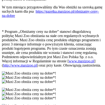
W tym miesiącu przygotowaliśmy dla Was obniżki na szeroką gamę
suchych karm dla psa
https://gazetka.maxizoo.pl/obnizamy-ceny-
na-dobre
* Program „Obniżamy ceny na dobre” stanowi długofalową
politykę Maxi Zoo obniżania na stałe cen regularnych wybranych
produktów. Maxi Zoo obniża cenę produktu objętego programem i
przez 3 miesiące informuje o powyższym klienta, oznaczając
produkt logotypem programu. Po tym czasie oznaczenia zostają
usunięte, ale cena produktu nie wzrasta i stanowi cenę regularną.
Podmiotem odpowiedzialnym jest Maxi Zoo Polska Sp. z o.o.
Więcej informacji w Regulaminie na stronie [
www.maxizoo.pl
]
(
http://www.maxizoo.pl
) oraz przy kasie. Obowiązują zastrzeżenia.