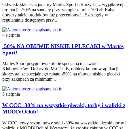
Odwiedź sklep stacjonarny Martes Sport i skorzystaj z wyjątkowej
promocji: -50% na sandały przy zakupie za min. 100 zł! Rabat
dotyczy także produktów już przecenionych. Szczegóły w
regulaminie dostępnym przy...
4 sierpnia
-50% NA OBUWIE NISKIE I PLECAKI w Martes
Sport!
Martes Sport przygotował ofertę specjalną dla swoich
Klubowiczów! Dołącz do M-CLUB, odbierz kupon w aplikacji i
skorzystaj ze specjalnego rabatu -50% na obuwie niskie i plecaki
przy zakupach za minimum...
3 sierpnia
W CCC -30% na wszystkie plecaki, torby i walizki z
MODIVOclub!
W CCC nowy sezon, nowy styl i -30% na wszystkie plecaki, torby i
walizki z MODIVOclub! Wystarczy, że zrobisz zakupy w CCC za