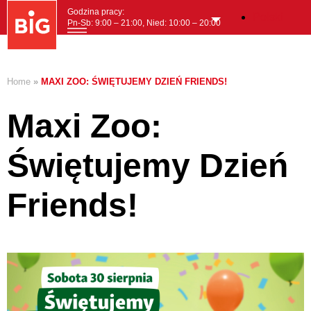
Godzina pracy:
Polski
Pn-Sb: 9:00 – 21:00, Nied: 10:00 – 20:00
MENI
Home
»
MAXI ZOO: ŚWIĘTUJEMY DZIEŃ FRIENDS!
Maxi Zoo:
Świętujemy Dzień
Friends!