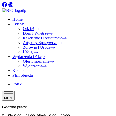
Home
Sklepy
Odzież
Dom I Wnętrze
Kawiarnie I Restauracje
Artykuły Spożywcze
Zdrowie I Uroda
Usługi
Wydarzenia i Akcje
Oferty specjalne
Wydarzenia
Kontakt
Plan obiektu
Polski
MENI
Godzina pracy:
Pn-Sb: 9:00 – 21:00, Nied: 10:00 – 20:00