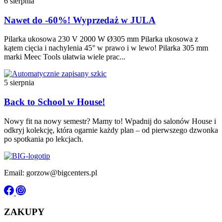
6 sierpnia
Nawet do -60%! Wyprzedaż w JULA
Pilarka ukosowa 230 V 2000 W Ø305 mm Pilarka ukosowa z
kątem cięcia i nachylenia 45° w prawo i w lewo! Pilarka 305 mm
marki Meec Tools ułatwia wiele prac...
5 sierpnia
Back to School w House!
Nowy fit na nowy semestr? Mamy to! Wpadnij do salonów House i
odkryj kolekcję, która ogarnie każdy plan – od pierwszego dzwonka
po spotkania po lekcjach.
Email: gorzow@bigcenters.pl
ZAKUPY