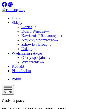
Home
Sklepy
Odzież
Dom I Wnętrze
Kawiarnie I Restauracje
Artykuły Spożywcze
Zdrowie I Uroda
Usługi
Wydarzenia i Akcje
Oferty specjalne
Wydarzenia
Kontakt
Plan obiektu
Polski
MENI
Godzina pracy:
Pn-Sb: 9:00 – 21:00, Nied: 10:00 – 20:00