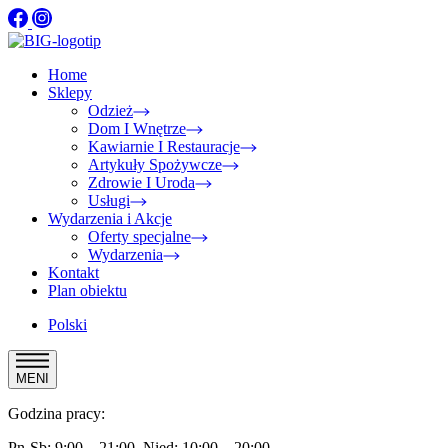
Home
Sklepy
Odzież
Dom I Wnętrze
Kawiarnie I Restauracje
Artykuły Spożywcze
Zdrowie I Uroda
Usługi
Wydarzenia i Akcje
Oferty specjalne
Wydarzenia
Kontakt
Plan obiektu
Polski
MENI
Godzina pracy:
Pn-Sb: 9:00 – 21:00, Nied: 10:00 – 20:00