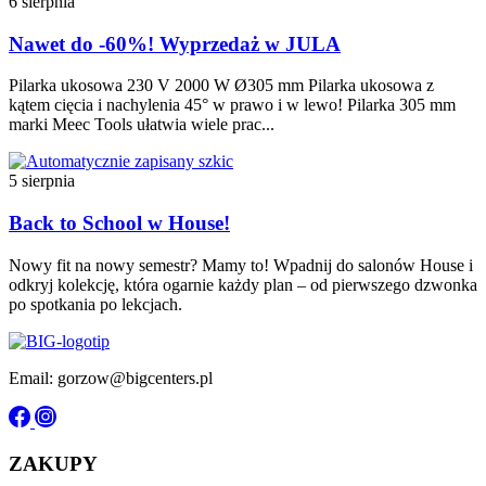
6 sierpnia
Nawet do -60%! Wyprzedaż w JULA
Pilarka ukosowa 230 V 2000 W Ø305 mm Pilarka ukosowa z
kątem cięcia i nachylenia 45° w prawo i w lewo! Pilarka 305 mm
marki Meec Tools ułatwia wiele prac...
5 sierpnia
Back to School w House!
Nowy fit na nowy semestr? Mamy to! Wpadnij do salonów House i
odkryj kolekcję, która ogarnie każdy plan – od pierwszego dzwonka
po spotkania po lekcjach.
Email: gorzow@bigcenters.pl
ZAKUPY