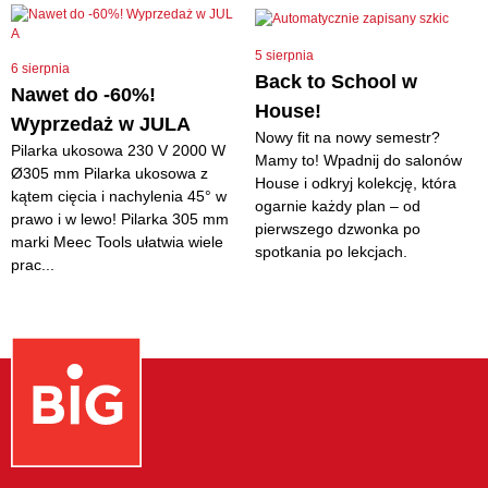
5 sierpnia
6 sierpnia
Back to School w
Nawet do -60%!
House!
Wyprzedaż w JULA
Nowy fit na nowy semestr?
Pilarka ukosowa 230 V 2000 W
Mamy to! Wpadnij do salonów
Ø305 mm Pilarka ukosowa z
House i odkryj kolekcję, która
kątem cięcia i nachylenia 45° w
ogarnie każdy plan – od
prawo i w lewo! Pilarka 305 mm
pierwszego dzwonka po
marki Meec Tools ułatwia wiele
spotkania po lekcjach.
prac...