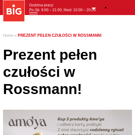
Godzina pracy:
Polski
Pn-Sb: 9:00 – 21:00, Nied: 10:00 – 20:00
MENI
Home
»
PREZENT PEŁEN CZUŁOŚCI W ROSSMANN!
Prezent pełen
czułości w
Rossmann!