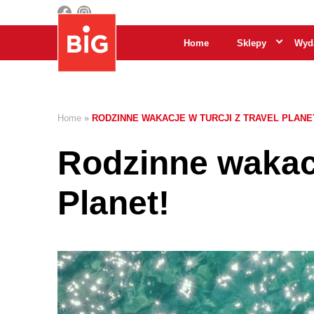
Home
Sklepy
Wyda
Home
»
RODZINNE WAKACJE W TURCJI Z TRAVEL PLANE
Rodzinne wakacj
Planet!