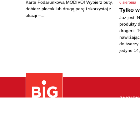
Kartę Podarunkową MODIVO! Wybierz buty,
6 sierpnia
dobierz plecak lub drugą parę i skorzystaj z
Tylko 
okazji –...
Już jest! 
produkty d
drogerii. 
nawilżając
do twarzy 
jedyne 14,
ZAKUPY
Odzież
Dom I Wn
Email: gorzow@bigcenters.pl
Biżuteria
Kawiarni