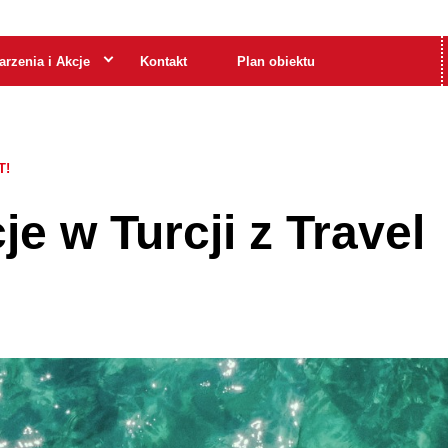
rzenia i Akcje
Kontakt
Plan obiektu
T!
e w Turcji z Travel