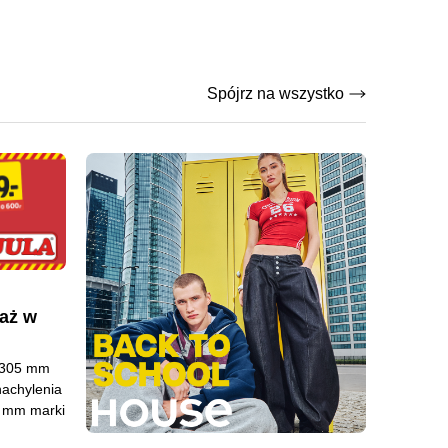
Spójrz na wszystko
aż w
Ø305 mm
nachylenia
5 mm marki