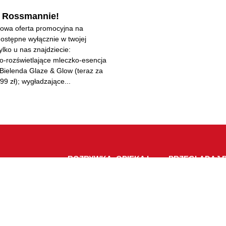
w Rossmannie!
Nowa oferta promocyjna na
ostępne wyłącznie w twojej
Tylko u nas znajdziecie:
o-rozświetlające mleczko-esencja
Bielenda Glaze & Glow (teraz za
99 zł); wygładzające...
ROZRYWKA, OPIEKA I
PRZEGLĄDAJ B
USŁUGI
Sklepy
Artykuły Spożywcze
ętrze
Oferty specjaln
Zdrowie I Uroda
Wydarzenia
Usługi
e I Restauracje