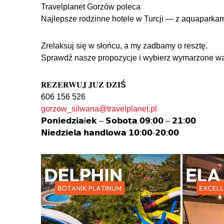
Travelplanet Gorzów poleca
Najlepsze rodzinne hotele w Turcji — z aquaparka
Zrelaksuj się w słońcu, a my zadbamy o resztę.
Sprawdź nasze propozycje i wybierz wymarzone wak
𝐑𝐄𝐙𝐄𝐑𝐖𝐔𝐉 𝐉𝐔𝐙̇ 𝐃𝐙𝐈
Ś
606 156 526
gorzow_silwana@travelplanet.pl
𝗣𝗼𝗻𝗶𝗲𝗱𝘇𝗶𝗮ł𝗲𝗸 – 𝗦𝗼𝗯𝗼𝘁𝗮 𝟬𝟵:𝟬𝟬 – 𝟮𝟭:𝟬𝟬
𝗡𝗶𝗲𝗱𝘇𝗶𝗲𝗹𝗮 𝗵𝗮𝗻𝗱𝗹𝗼𝘄𝗮 𝟭𝟬:𝟬𝟬-𝟮𝟬:𝟬𝟬