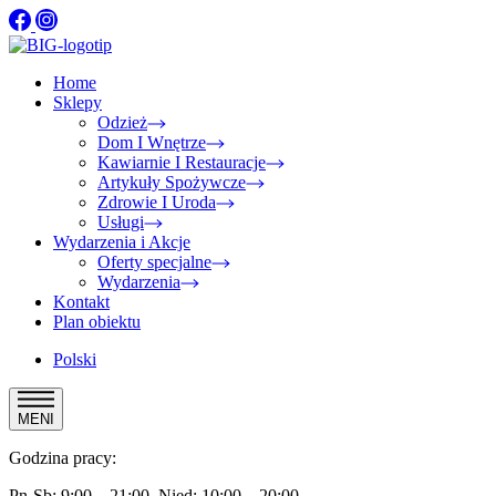
Home
Sklepy
Odzież
Dom I Wnętrze
Kawiarnie I Restauracje
Artykuły Spożywcze
Zdrowie I Uroda
Usługi
Wydarzenia i Akcje
Oferty specjalne
Wydarzenia
Kontakt
Plan obiektu
Polski
MENI
Godzina pracy:
Pn-Sb: 9:00 – 21:00, Nied: 10:00 – 20:00