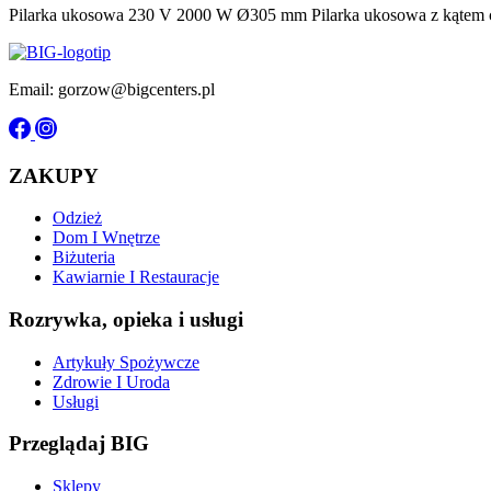
Pilarka ukosowa 230 V 2000 W Ø305 mm Pilarka ukosowa z kątem cię
Email: gorzow@bigcenters.pl
ZAKUPY
Odzież
Dom I Wnętrze
Biżuteria
Kawiarnie I Restauracje
Rozrywka, opieka i usługi
Artykuły Spożywcze
Zdrowie I Uroda
Usługi
Przeglądaj BIG
Sklepy