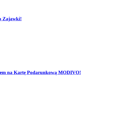
o Zajawki!
rotem na Kartę Podarunkową MODIVO!