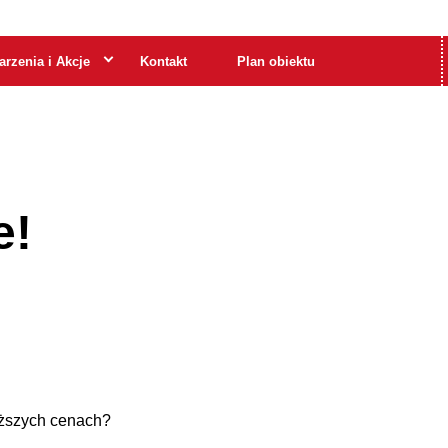
rzenia i Akcje
Kontakt
Plan obiektu
e!
iższych cenach?