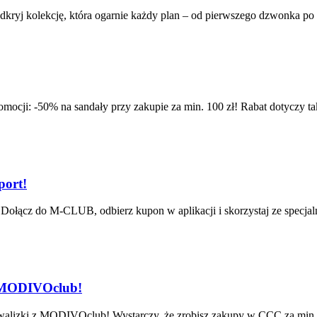
ryj kolekcję, która ogarnie każdy plan – od pierwszego dzwonka po s
romocji: -50% na sandały przy zakupie za min. 100 zł! Rabat dotyczy 
ort!
Dołącz do M-CLUB, odbierz kupon w aplikacji i skorzystaj ze specjal
z MODIVOclub!
alizki z MODIVOclub! Wystarczy, że zrobisz zakupy w CCC za min. 99 