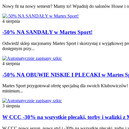
Nowy fit na nowy semestr? Mamy to! Wpadnij do salonów House i odk
4 sierpnia
-50% NA SANDAŁY w Martes Sport!
Odwiedź sklep stacjonarny Martes Sport i skorzystaj z wyjątkowej p
dostępnym przy...
4 sierpnia
-50% NA OBUWIE NISKIE I PLECAKI w Martes Sp
Martes Sport przygotował ofertę specjalną dla swoich Klubowiczów! 
minimum...
3 sierpnia
W CCC -30% na wszystkie plecaki, torby i walizki 
W CCC nowy sezon, nowy styl i -30% na wszystkie plecaki, torby i w