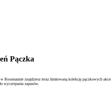
ień Pączka
m, w Rossmannie znajdziesz teraz limitowaną kolekcję pączkowych akc
 do wyczerpania zapasów.