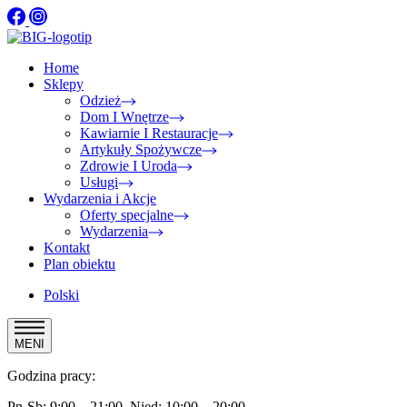
Home
Sklepy
Odzież
Dom I Wnętrze
Kawiarnie I Restauracje
Artykuły Spożywcze
Zdrowie I Uroda
Usługi
Wydarzenia i Akcje
Oferty specjalne
Wydarzenia
Kontakt
Plan obiektu
Polski
MENI
Godzina pracy:
Pn-Sb: 9:00 – 21:00, Nied: 10:00 – 20:00