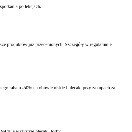
potkania po lekcjach.
także produktów już przecenionych. Szczegóły w regulaminie
nego rabatu -50% na obuwie niskie i plecaki przy zakupach za
zł, a wszystkie plecaki, torby...