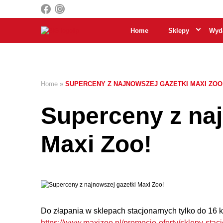
Home
Sklepy
Wyda
Home
»
SUPERCENY Z NAJNOWSZEJ GAZETKI MAXI ZOO
Superceny z naj
Maxi Zoo!
Do złapania w sklepach stacjonarnych tylko do 16 k
https://www.maxizoo.pl/promocje-oferty/sklepy-stac