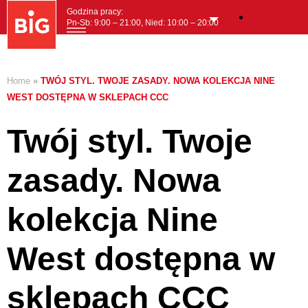
Godzina pracy:
Polski
Pn-Sb: 9:00 – 21:00, Nied: 10:00 – 20:00
MENI
Home
»
TWÓJ STYL. TWOJE ZASADY. NOWA KOLEKCJA NINE
WEST DOSTĘPNA W SKLEPACH CCC
Twój styl. Twoje
zasady. Nowa
kolekcja Nine
West dostępna w
sklepach CCC