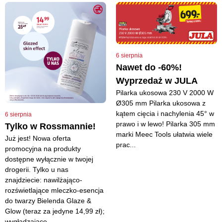
6 sierpnia
Nawet do -60%!
Wyprzedaż w JULA
Pilarka ukosowa 230 V 2000 W
Ø305 mm Pilarka ukosowa z
kątem cięcia i nachylenia 45° w
6 sierpnia
prawo i w lewo! Pilarka 305 mm
Tylko w Rossmannie!
marki Meec Tools ułatwia wiele
Już jest! Nowa oferta
prac...
promocyjna na produkty
dostępne wyłącznie w twojej
drogerii. Tylko u nas
znajdziecie: nawilżająco-
rozświetlające mleczko-esencja
do twarzy Bielenda Glaze &
Glow (teraz za jedyne 14,99 zł);
wygładzające...