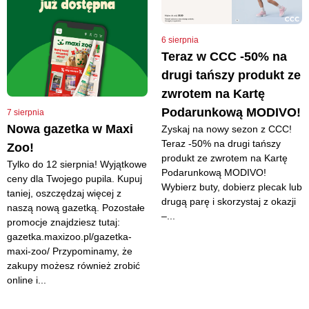
6 sierpnia
Teraz w CCC -50% na
drugi tańszy produkt ze
zwrotem na Kartę
Podarunkową MODIVO!
7 sierpnia
Nowa gazetka w Maxi
Zyskaj na nowy sezon z CCC!
Teraz -50% na drugi tańszy
Zoo!
produkt ze zwrotem na Kartę
Tylko do 12 sierpnia! Wyjątkowe
Podarunkową MODIVO!
ceny dla Twojego pupila. Kupuj
Wybierz buty, dobierz plecak lub
taniej, oszczędzaj więcej z
drugą parę i skorzystaj z okazji
naszą nową gazetką. Pozostałe
–...
promocje znajdziesz tutaj:
gazetka.maxizoo.pl/gazetka-
maxi-zoo/ Przypominamy, że
zakupy możesz również zrobić
online i...