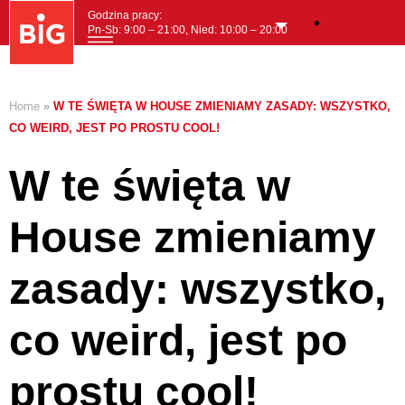
Godzina pracy:
Polski
Pn-Sb: 9:00 – 21:00, Nied: 10:00 – 20:00
MENI
Home
»
W TE ŚWIĘTA W HOUSE ZMIENIAMY ZASADY: WSZYSTKO,
CO WEIRD, JEST PO PROSTU COOL!
W te święta w
House zmieniamy
zasady: wszystko,
co weird, jest po
prostu cool!