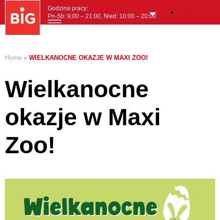
Godzina pracy:
Polski
Pn-Sb: 9:00 – 21:00, Nied: 10:00 – 20:00
MENI
Home
»
WIELKANOCNE OKAZJE W MAXI ZOO!
Wielkanocne
okazje w Maxi
Zoo!