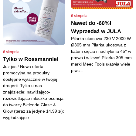
6 sierpnia
Nawet do -60%!
Wyprzedaż w JULA
Pilarka ukosowa 230 V 2000 W
Ø305 mm Pilarka ukosowa z
kątem cięcia i nachylenia 45° w
6 sierpnia
prawo i w lewo! Pilarka 305 mm
Tylko w Rossmannie!
marki Meec Tools ułatwia wiele
Już jest! Nowa oferta
prac...
promocyjna na produkty
dostępne wyłącznie w twojej
drogerii. Tylko u nas
znajdziecie: nawilżająco-
rozświetlające mleczko-esencja
do twarzy Bielenda Glaze &
Glow (teraz za jedyne 14,99 zł);
wygładzające...