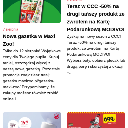
Teraz w CCC -50% na
drugi tańszy produkt ze
zwrotem na Kartę
Podarunkową MODIVO!
7 sierpnia
Nowa gazetka w Maxi
Zyskaj na nowy sezon z CCC!
Teraz -50% na drugi tańszy
Zoo!
produkt ze zwrotem na Kartę
Tylko do 12 sierpnia! Wyjątkowe
Podarunkową MODIVO!
ceny dla Twojego pupila. Kupuj
Wybierz buty, dobierz plecak lub
taniej, oszczędzaj więcej z
drugą parę i skorzystaj z okazji
naszą nową gazetką. Pozostałe
–...
promocje znajdziesz tutaj:
gazetka.maxizoo.pl/gazetka-
maxi-zoo/ Przypominamy, że
zakupy możesz również zrobić
online i...