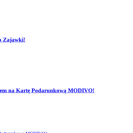
o Zajawki!
rotem na Kartę Podarunkową MODIVO!