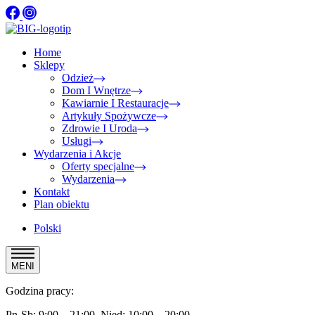
Home
Sklepy
Odzież
Dom I Wnętrze
Kawiarnie I Restauracje
Artykuły Spożywcze
Zdrowie I Uroda
Usługi
Wydarzenia i Akcje
Oferty specjalne
Wydarzenia
Kontakt
Plan obiektu
Polski
MENI
Godzina pracy:
Pn-Sb: 9:00 – 21:00, Nied: 10:00 – 20:00