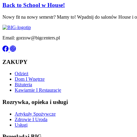
Back to School w House!
Nowy fit na nowy semestr? Mamy to! Wpadnij do salonów House i odk
Email: gorzow@bigcenters.pl
ZAKUPY
Odzież
Dom I Wnętrze
Biżuteria
Kawiarnie I Restauracje
Rozrywka, opieka i usługi
Artykuły Spożywcze
Zdrowie I Uroda
Usługi
Przeglądaj BIG