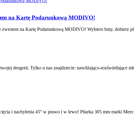
rotem na Kartę Podarunkową MODIVO!
 zwrotem na Kartę Podarunkową MODIVO! Wybierz buty, dobierz plecak 
wojej drogerii. Tylko u nas znajdziecie: nawilżająco-rozświetlające 
cia i nachylenia 45° w prawo i w lewo! Pilarka 305 mm marki Meec To