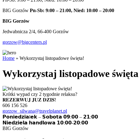
BIG Gorzów
Pn-Sb: 9:00 – 21:00, Nied: 10:00 – 20:00
BIG Gorzów
Jedwabnicza 2/4, 66-400 Gorzów
gorzow@bigcenters.pl
Home
»
Wykorzystaj listopadowe święta!
Wykorzystaj listopadowe święta
Krótki wypad czy 2 tygodnie relaksu?
𝐑𝐄𝐙𝐄𝐑𝐖𝐔𝐉 𝐉𝐔𝐙̇ 𝐃𝐙𝐈𝐒́!
606 156 526
gorzow_silwana@travelplanet.pl
𝗣𝗼𝗻𝗶𝗲𝗱𝘇𝗶𝗮ł𝗲𝗸 – 𝗦𝗼𝗯𝗼𝘁𝗮 𝟬𝟵:𝟬𝟬 – 𝟮𝟭:𝟬𝟬
𝗡𝗶𝗲𝗱𝘇𝗶𝗲𝗹𝗮 𝗵𝗮𝗻𝗱𝗹𝗼𝘄𝗮 𝟭𝟬:𝟬𝟬-𝟮𝟬:𝟬𝟬
BIG Gorzów