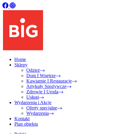
Home
Sklepy
Odzież
Dom I Wnętrze
Kawiarnie I Restauracje
Artykuły Spożywcze
Zdrowie I Uroda
Usługi
Wydarzenia i Akcje
Oferty specjalne
Wydarzenia
Kontakt
Plan obiektu