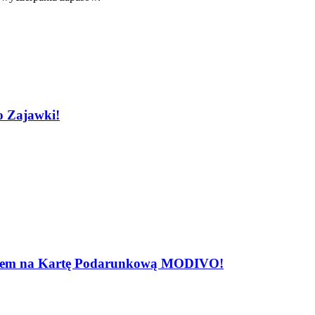
o Zajawki!
rotem na Kartę Podarunkową MODIVO!