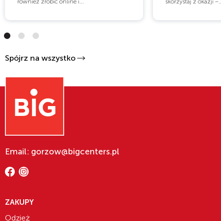
również zrobić online i...
skorzystaj z okazji –..
Spójrz na wszystko
Email: gorzow@bigcenters.pl
ZAKUPY
Odzież