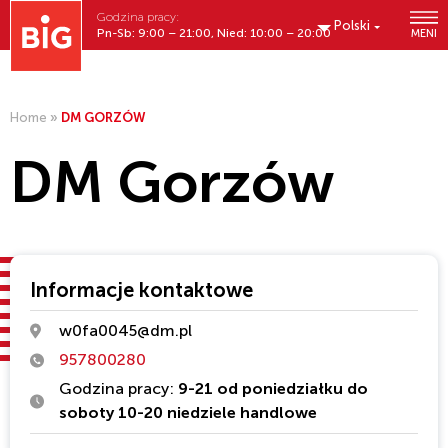
Godzina pracy:
Polski
Pn-Sb: 9:00 – 21:00, Nied: 10:00 – 20:00
MENI
Home
»
DM GORZÓW
DM Gorzów
Informacje kontaktowe
w0fa0045@dm.pl
957800280
Godzina pracy:
9-21 od poniedziałku do
soboty 10-20 niedziele handlowe