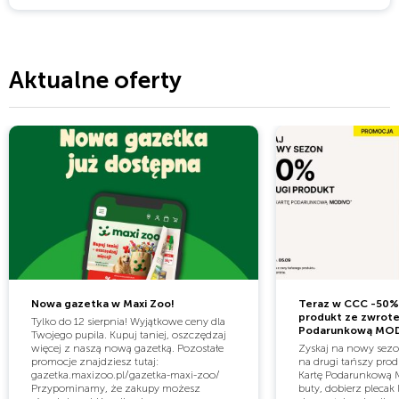
Aktualne oferty
Nowa gazetka w Maxi Zoo!
Teraz w CCC -50% 
produkt ze zwrot
Tylko do 12 sierpnia! Wyjątkowe ceny dla
Podarunkową MO
Twojego pupila. Kupuj taniej, oszczędzaj
więcej z naszą nową gazetką. Pozostałe
Zyskaj na nowy sezo
promocje znajdziesz tutaj:
na drugi tańszy pro
gazetka.maxizoo.pl/gazetka-maxi-zoo/
Kartę Podarunkową 
Przypominamy, że zakupy możesz
buty, dobierz plecak 