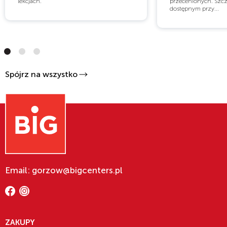
lekcjach.
przecenionych. Szcz
dostępnym przy...
Spójrz na wszystko
Email: gorzow@bigcenters.pl
ZAKUPY