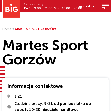
Godzina pracy:
Polski
Pn-Sb: 9:00 – 21:00, Nied: 10:00 – 20:00
MENI
Home
»
MARTES SPORT GORZÓW
Martes Sport
Gorzów
Informacje kontaktowe
1.21
Godzina pracy:
9-21 od poniedziałku do
soboty 10-20 niedziele handlowe