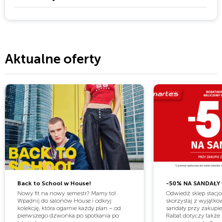
Aktualne oferty
Back to School w House!
-50% NA SANDAŁY 
Nowy fit na nowy semestr? Mamy to!
Odwiedź sklep stacjo
Wpadnij do salonów House i odkryj
skorzystaj z wyjątko
kolekcję, która ogarnie każdy plan – od
sandały przy zakupie
pierwszego dzwonka po spotkania po
Rabat dotyczy także