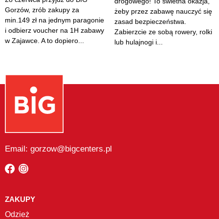
drogowego! To świetna okazja,
Gorzów, zrób zakupy za
żeby przez zabawę nauczyć się
min.149 zł na jednym paragonie
zasad bezpieczeństwa.
i odbierz voucher na 1H zabawy
Zabierzcie ze sobą rowery, rolki
w Zajawce. A to dopiero...
lub hulajnogi i...
Email: gorzow@bigcenters.pl
ZAKUPY
Odzież