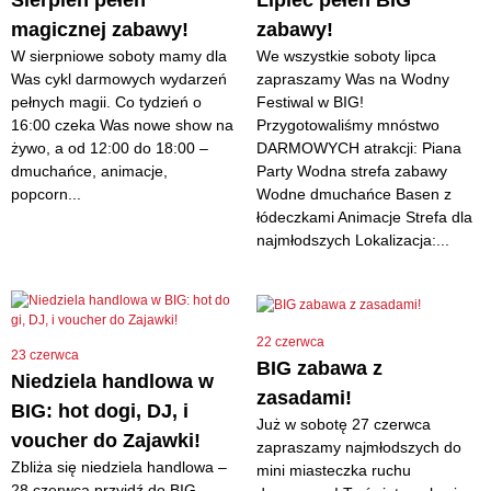
Sierpień pełen
Lipiec pełen BIG
magicznej zabawy!
zabawy!
W sierpniowe soboty mamy dla
We wszystkie soboty lipca
Was cykl darmowych wydarzeń
zapraszamy Was na Wodny
pełnych magii. Co tydzień o
Festiwal w BIG!
16:00 czeka Was nowe show na
Przygotowaliśmy mnóstwo
żywo, a od 12:00 do 18:00 –
DARMOWYCH atrakcji: Piana
dmuchańce, animacje,
Party Wodna strefa zabawy
popcorn...
Wodne dmuchańce Basen z
łódeczkami Animacje Strefa dla
najmłodszych Lokalizacja:...
22 czerwca
23 czerwca
BIG zabawa z
Niedziela handlowa w
zasadami!
BIG: hot dogi, DJ, i
Już w sobotę 27 czerwca
voucher do Zajawki!
zapraszamy najmłodszych do
Zbliża się niedziela handlowa –
mini miasteczka ruchu
28 czerwca przyjdź do BIG