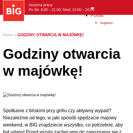
Godzina pracy:
Pn-Sb: 9:00 – 21:00, Nied: 10:00 – 20:00
Polski
MENI
Angielski
Home
»
GODZINY OTWARCIA W MAJÓWKĘ!
Godziny otwarcia
w majówkę!
Spotkanie z bliskimi przy grillu czy aktywny wypad?
Niezależnie od tego, w jaki sposób spędzacie majowy
weekend, w BIG znajdziecie wszystko, co potrzebne, aby
był udany! Przed wizytą zachęcamy do zapoznania się z