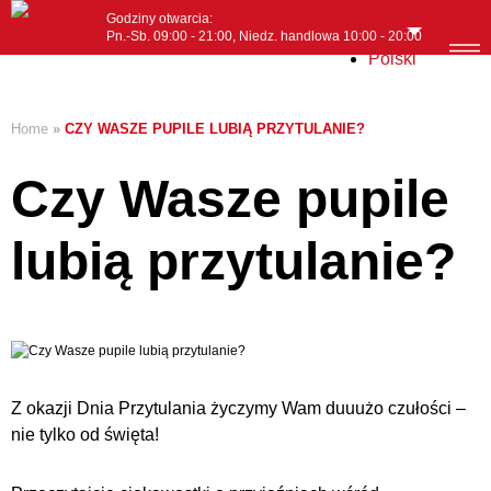
Godziny otwarcia:
Pn.-Sb. 09:00 - 21:00, Niedz. handlowa 10:00 - 20:00
Polski
MENI
Home
»
CZY WASZE PUPILE LUBIĄ PRZYTULANIE?
Czy Wasze pupile
lubią przytulanie?
Z okazji Dnia Przytulania życzymy Wam duuużo czułości –
nie tylko od święta!