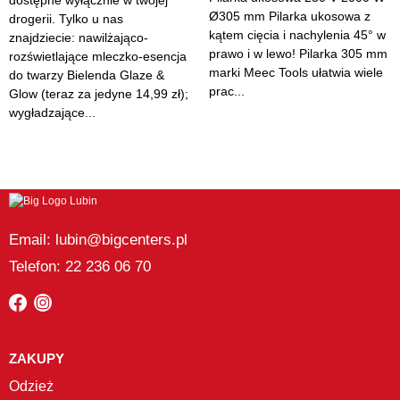
dostępne wyłącznie w twojej
Ø305 mm Pilarka ukosowa z
drogerii. Tylko u nas
kątem cięcia i nachylenia 45° w
znajdziecie: nawilżająco-
prawo i w lewo! Pilarka 305 mm
rozświetlające mleczko-esencja
marki Meec Tools ułatwia wiele
do twarzy Bielenda Glaze &
prac...
Glow (teraz za jedyne 14,99 zł);
wygładzające...
Email: lubin@bigcenters.pl
Telefon: 22 236 06 70
ZAKUPY
Odzież