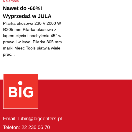
6 sierpnia
Nawet do -60%!
Wyprzedaż w JULA
Pilarka ukosowa 230 V 2000 W
Ø305 mm Pilarka ukosowa z
kątem cięcia i nachylenia 45° w
prawo i w lewo! Pilarka 305 mm
marki Meec Tools ułatwia wiele
prac...
Email: lubin@bigcenters.pl
Telefon: 22 236 06 70