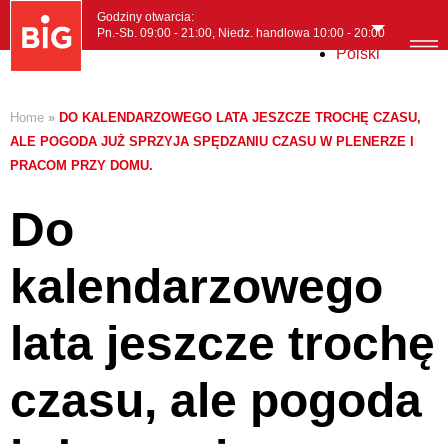
Godziny otwarcia:
Pn.-Sb. 09:00 - 21:00, Niedz. handlowa 10:00 - 20:00
Polski
MENI
Home
»
DO KALENDARZOWEGO LATA JESZCZE TROCHĘ CZASU,
ALE POGODA JUŻ SPRZYJA SPĘDZANIU CZASU W PLENERZE I
PRACOM PRZY DOMU.
Do
kalendarzowego
lata jeszcze trochę
czasu, ale pogoda