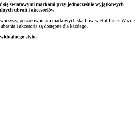
yć się światowymi markami przy jednocześnie wyjątkowych
alnych ubrań i akcesoriów.
kie towarzyszą poszukiwaniom markowych skarbów w HalfPrice. Ważne
brania i akcesoria są dostępne dla każdego.
ywidualnego stylu.