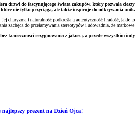
iera drzwi do fascynującego świata zakupów, który pozwala ciesz
tóre nie tylko przyciąga, ale także inspiruje do odkrywania unik
i. Jej charyzma i naturalność podkreślają autentyczność i radość, ja
pania zachęca do przełamywania stereotypów i udowadnia, że markowe u
 bez konieczności rezygnowania z jakości, a przede wszystkim ind
 najlepszy prezent na Dzień Ojca!