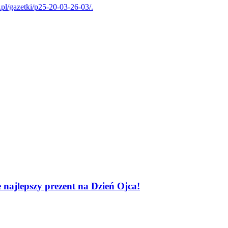
.pl/gazetki/p25-20-03-26-03/.
 najlepszy prezent na Dzień Ojca!