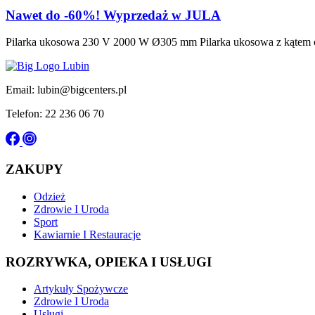
Nawet do -60%! Wyprzedaż w JULA
Pilarka ukosowa 230 V 2000 W Ø305 mm Pilarka ukosowa z kątem cię
Email: lubin@bigcenters.pl
Telefon: 22 236 06 70
ZAKUPY
Odzież
Zdrowie I Uroda
Sport
Kawiarnie I Restauracje
ROZRYWKA, OPIEKA I USŁUGI
Artykuły Spożywcze
Zdrowie I Uroda
Usługi