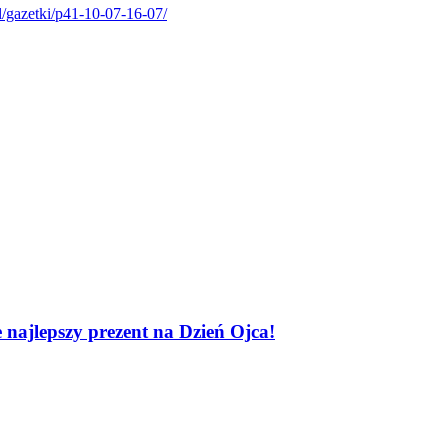
l/gazetki/p41-10-07-16-07/
 najlepszy prezent na Dzień Ojca!