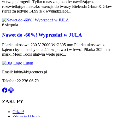
w twojej drogerii. Tylko u nas znajdziecie: nawilżająco-
rozświetlające mleczko-esencja do twarzy Bielenda Glaze & Glow
(teraz za jedyne 14,99 zł); wygładzające...
6 sierpnia
Nawet do -60%! Wyprzedaż w JULA
Pilarka ukosowa 230 V 2000 W Ø305 mm Pilarka ukosowa z
kątem cięcia i nachylenia 45° w prawo i w lewo! Pilarka 305 mm
marki Meec Tools ułatwia wiele prac...
Email: lubin@bigcenters.pl
Telefon: 22 236 06 70
ZAKUPY
Odzież
Zdrowie I Uroda