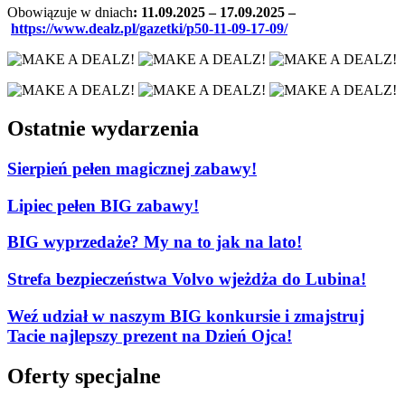
Obowiązuje w dniach
: 11.09.2025 – 17.09.2025 –
https://www.dealz.pl/gazetki/p50-11-09-17-09/
Ostatnie wydarzenia
Sierpień pełen magicznej zabawy!
Lipiec pełen BIG zabawy!
BIG wyprzedaże? My na to jak na lato!
Strefa bezpieczeństwa Volvo wjeżdża do Lubina!
Weź udział w naszym BIG konkursie i zmajstruj
Tacie najlepszy prezent na Dzień Ojca!
Oferty specjalne