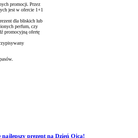
nych promocji. Przez
ch jest w ofercie 1+1
ezent dla bliskich lub
bionych perfum, czy
dź promocyjną ofertę
 przypisywany
apasów.
 najlepszy prezent na Dzień Ojca!