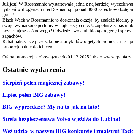
Już jest! W Rossmannie wystartowała jedna z najbardziej wyczekiwa
tydzień w drogeriach i na Rosmann.pl ponad 3000 zapachów dostępny
gratis!
Black Week w Rossmannie to doskonała okazja, by znaleźć idealny pr
swoje wymarzone perfumy w najlepszej cenie. Uzupełnisz zapas ulu
przetestujesz coś nowego? Odwiedź swoją ulubioną drogerię i spraw
zapachów.
Rabat nalicza się przy zakupie 2 artykułów objętych promocją i jest
proporcjonalnie do ich cen.
Oferta promocyjna obowiązuje do 01.12.2025 lub do wyczerpania z
Ostatnie wydarzenia
Sierpień pełen magicznej zabawy!
Lipiec pełen BIG zabawy!
BIG wyprzedaże? My na to jak na lato!
Strefa bezpieczeństwa Volvo wjeżdża do Lubina!
Weź udział w naszym BIG konkursie i zmajstruj Tacie